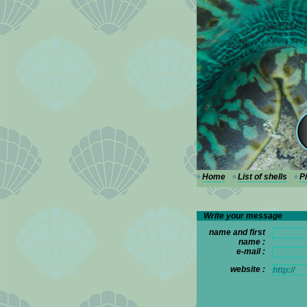
---
Home
List of shells
P
Write your message
name and first
name :
e-mail :
website :