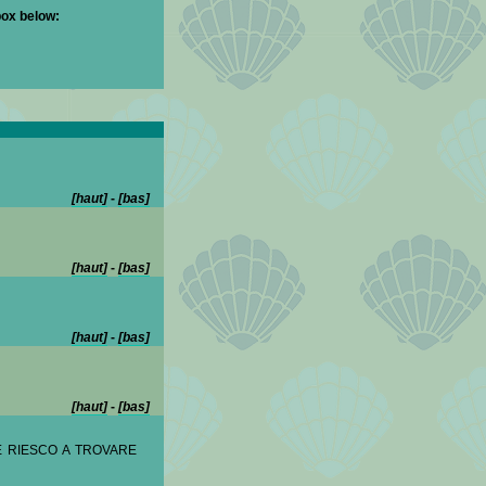
box below:
[haut]
-
[bas]
[haut]
-
[bas]
[haut]
-
[bas]
[haut]
-
[bas]
E RIESCO A TROVARE