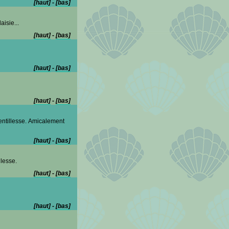
[haut]
-
[bas]
aisie...
[haut]
-
[bas]
[haut]
-
[bas]
[haut]
-
[bas]
ntillesse. Amicalement
[haut]
-
[bas]
lesse.
[haut]
-
[bas]
[haut]
-
[bas]