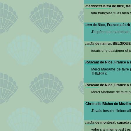
mannocci laura
de nice, fra
tata françoise tu as bien 
toto
de Nice, France a écrit
J'espère que maintenant, i
nadia
de namur, BELGIQUE a
jesuis une passioner et 
Roscian
de Nice, France a é
Merci Madame de faire p
THIERRY.
Roscian
de Nice, France a é
Merci Madame de faire pa
Christelle Bichet de Mézièr
J'avais besoin d'informat
nadja
de montreal, canada a
votre site internet est tre