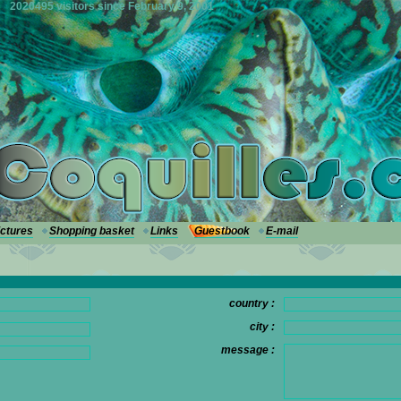
2020495 visitors since February 9, 2001
ictures
Shopping basket
Links
Guestbook
E-mail
country :
city :
message :