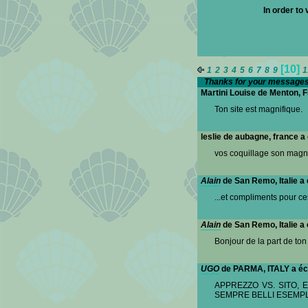
In order to
[10]
1
2
3
4
5
6
7
8
9
Thanks for your messages 
Martini Louise de Menton, F
Ton site est magnifique.
leslie de aubagne, france a
vos coquillage son magn
Alain
de San Remo, Italie a 
...et compliments pour ce
Alain
de San Remo, Italie a 
Bonjour de la part de ton
UGO
de PARMA, ITALY a écr
APPREZZO VS. SITO,
SEMPRE BELLI ESEMPL